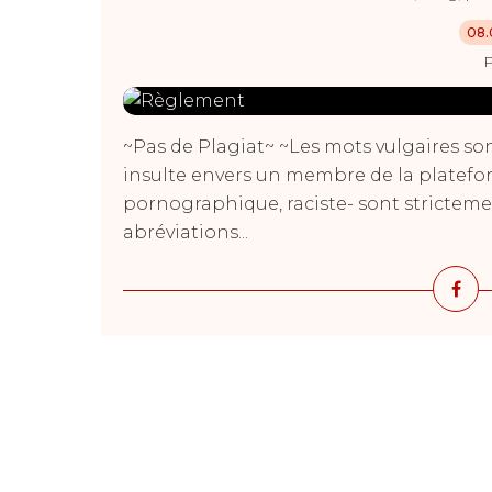
08.
P
~Pas de Plagiat~ ~Les mots vulgaires so
insulte envers un membre de la plateform
pornographique, raciste- sont stricteme
abréviations...