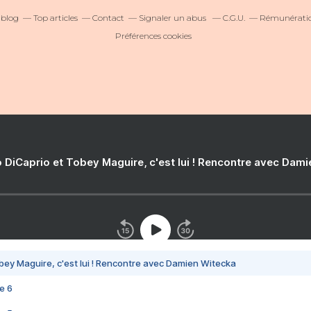
ablog
Top articles
Contact
Signaler un abus
C.G.U.
Rémunération
Préférences cookies
 DiCaprio et Tobey Maguire, c'est lui ! Rencontre avec Dam
bey Maguire, c'est lui ! Rencontre avec Damien Witecka
e 6