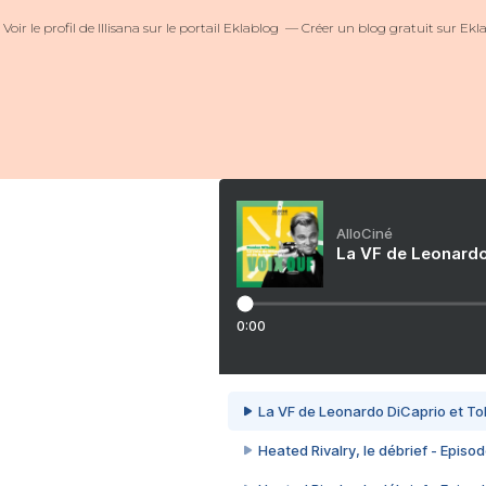
Voir le profil de
Illisana
sur le portail Eklablog
Créer un blog gratuit sur Ekl
AlloCiné
La VF de Leonardo
0:00
La VF de Leonardo DiCaprio et To
Heated Rivalry, le débrief - Episod