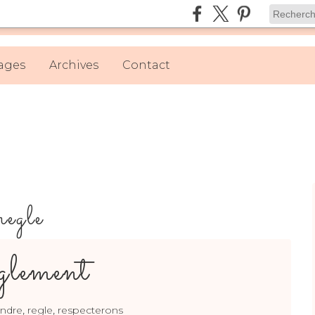
ages
Archives
Contact
regle
lement
,
,
ndre
regle
respecterons