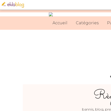
Accueil
Catégories
P
Règ
,
,
bannis
blog
pre