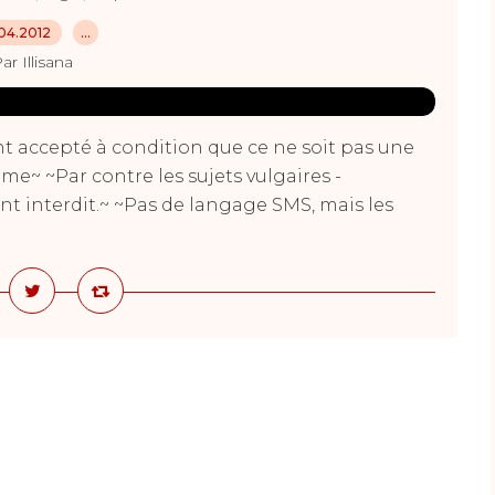
04.2012
…
ar Illisana
nt accepté à condition que ce ne soit pas une
e~ ~Par contre les sujets vulgaires -
nt interdit.~ ~Pas de langage SMS, mais les