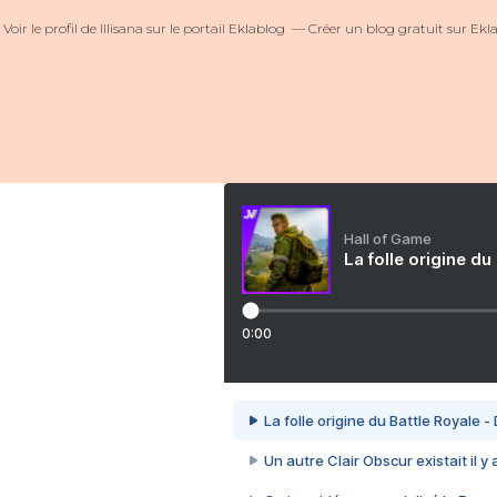
Voir le profil de
Illisana
sur le portail Eklablog
Créer un blog gratuit sur Ekl
Hall of Game
La folle origine du
0:00
La folle origine du Battle Royale -
Un autre Clair Obscur existait il y