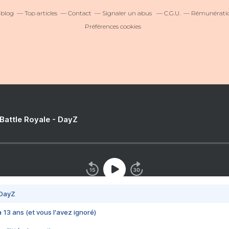
ablog
Top articles
Contact
Signaler un abus
C.G.U.
Rémunération
Préférences cookies
 Battle Royale - DayZ
 DayZ
 a 13 ans (et vous l'avez ignoré)