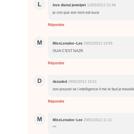
L
love dianal jewelpet
12/03/2012 22:48
je croi que son nom est euce
Répondre
M
MissLenalee~Lee
29/02/2012 19:59
OUAI C'EST NAZR
Répondre
D
dezaded
29/02/2012 16:51
son pouvoir se l intelligence il me le faut je travai
Répondre
M
MissLenalee~Lee
29/01/2012 11:11
^^